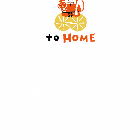
つのんお福分け事務局
〒889-1201宮崎県児湯郡都農町大字川北4910番地 都農町老人福祉館内
TEL. 0983-25-0048 FAX.0983-25-4199